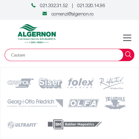
021.332.31.52
021.320.14.96
|
comenzi@algernon.ro