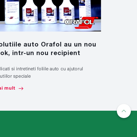
olutiile auto Orafol au un nou
Nano T
ook, intr-un nou recipient
Un nou mate
icati si intretineti foliile auto cu ajutorul
Mai mult
utiilor speciale
i mult