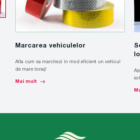
S
Marcarea vehiculelor
l
Afla cum sa marchezi in mod eficient un vehicul
de mare tonaj!
Apl
sol
Mai mult
Ma