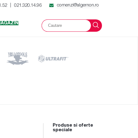
comenzi@algernon.ro
1.52
021.320.14.96
|
AGAZIN
Produse si oferte
speciale