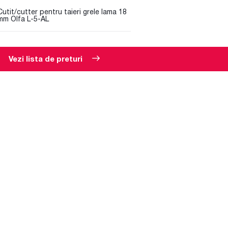
Cutit/cutter pentru taieri grele lama 18
mm Olfa L-5-AL
Vezi lista de preturi