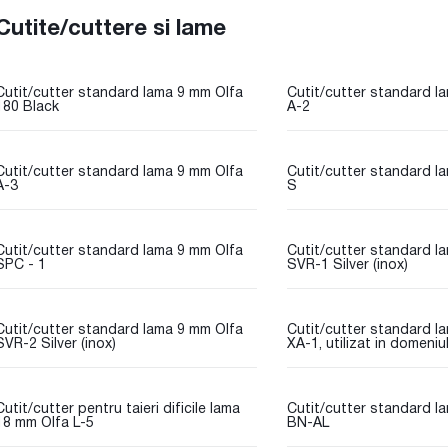
Cutite/cuttere si lame
Cutit/cutter standard lama 9 mm Olfa
Cutit/cutter standard l
180 Black
A-2
Cutit/cutter standard lama 9 mm Olfa
Cutit/cutter standard l
A-3
S
Cutit/cutter standard lama 9 mm Olfa
Cutit/cutter standard l
SPC - 1
SVR-1 Silver (inox)
Cutit/cutter standard lama 9 mm Olfa
Cutit/cutter standard l
SVR-2 Silver (inox)
XA-1, utilizat in domeniu
Cutit/cutter pentru taieri dificile lama
Cutit/cutter standard l
18 mm Olfa L-5
BN-AL