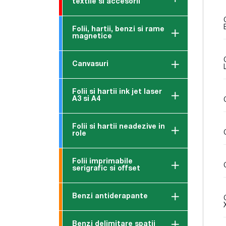
textile si accesorii
Folii, hartii, benzi si rame
magnetice
Canvasuri
Folii si hartii ink jet laser
A3 si A4
Folii si hartii neadezive in
role
Folii imprimabile
serigrafic si offset
Benzi antiderapante
Benzi delimitare spatii