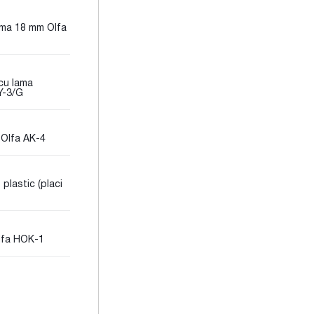
ama 18 mm Olfa
cu lama
Y-3/G
 Olfa AK-4
 plastic (placi
Olfa HOK-1