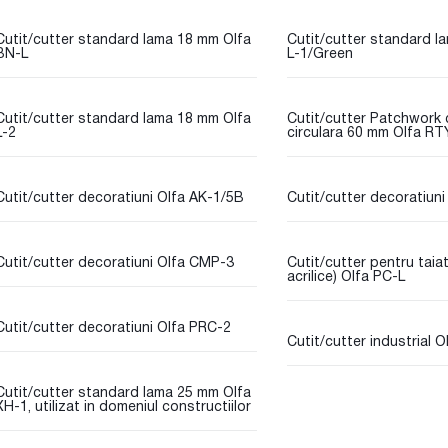
Cutit/cutter standard lama 18 mm Olfa
Cutit/cutter standard l
BN-L
L-1/Green
Cutit/cutter standard lama 18 mm Olfa
Cutit/cutter Patchwork 
L-2
circulara 60 mm Olfa RT
Cutit/cutter decoratiuni Olfa AK-1/5B
Cutit/cutter decoratiuni
Cutit/cutter decoratiuni Olfa CMP-3
Cutit/cutter pentru taiat
acrilice) Olfa PC-L
Cutit/cutter decoratiuni Olfa PRC-2
Cutit/cutter industrial 
Cutit/cutter standard lama 25 mm Olfa
XH-1, utilizat in domeniul constructiilor