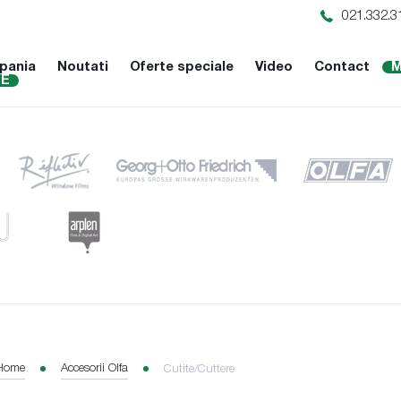
021.332.3
pania
Noutati
Oferte speciale
Video
Contact
M
NE
Home
Accesorii Olfa
Cutite/Cuttere