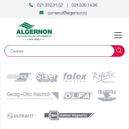
021.332.31.52
021.320.14.96
|
comenzi@algernon.ro