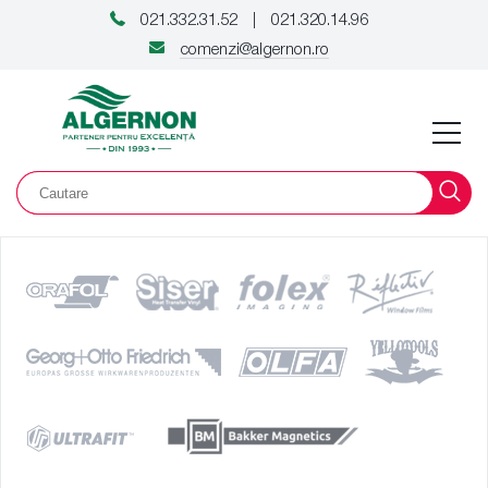
021.332.31.52
021.320.14.96
|
comenzi@algernon.ro