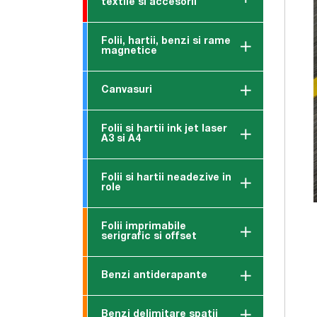
textile si accesorii
Folii, hartii, benzi si rame
magnetice
Canvasuri
Folii si hartii ink jet laser
A3 si A4
Folii si hartii neadezive in
role
Folii imprimabile
serigrafic si offset
Benzi antiderapante
Benzi delimitare spatii