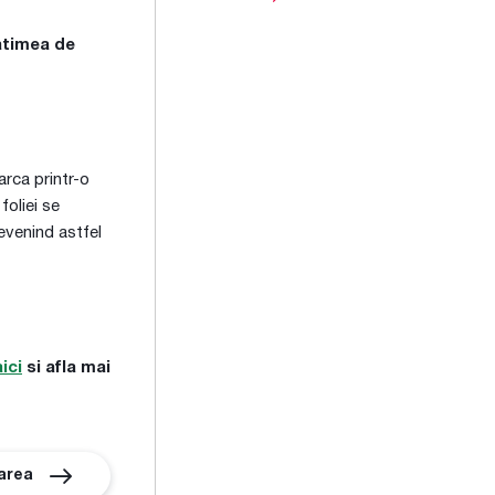
latimea de
rca printr-o
foliei se
evenind astfel
aici
si afla mai
area