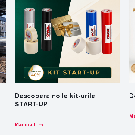
Descopera noile kit-urile
D
START-UP
Ma
Mai mult