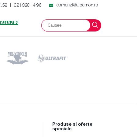
comenzi@algernon.ro
1.52
021.320.14.96
|
AGAZIN
Produse si oferte
speciale