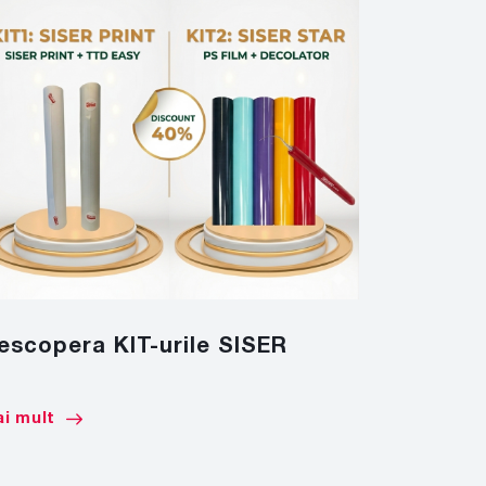
escopera KIT-urile SISER
CULORI 
RA
i mult
Mai mult