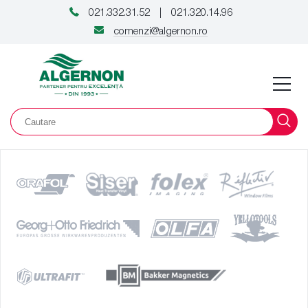
021.332.31.52
021.320.14.96
|
comenzi@algernon.ro