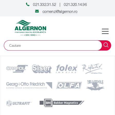
021.332.31.52
021.320.14.96
|
comenzi@algernon.ro