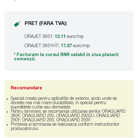
PRET (FARA TVA):
ORAJET 3951:
13.11
euro/mp
ORAJET 3951HT
: 17.27
euro/mp
* Facturam la cursul BNR valabil in ziua plasarii
comenzii.
Recomandare
Special creata pentru aplicatiile de exterior, acolo unde se
doreste cea mai mare durabilitate, in special pentru
suprafetele curbe sau denivelate.
Pentru laminare, se recomanda utilizarea seriilor ORAGUARD
289F, ORAGUARD 290, ORAGUARD 290DU, ORAGUARD
290F, ORAGUARD 293, ORAGUARD 293F.
Printarea si laminarea se realizeaza conform instructionilor
producatorului.