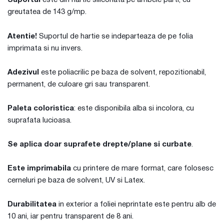
Suportul
este din hartie siliconata pe ambele parti, cu
greutatea de 143 g/mp.
Atentie!
Suportul de hartie se indeparteaza de pe folia
imprimata si nu invers.
Adezivul
este poliacrilic pe baza de solvent, repozitionabil,
permanent, de culoare gri sau transparent.
Paleta coloristica
: este disponibila alba si incolora, cu
suprafata lucioasa.
Se aplica doar suprafete drepte/plane si curbate
.
Este imprimabila
cu printere de mare format, care folosesc
cerneluri pe baza de solvent, UV si Latex.
Durabilitatea
in exterior a foliei neprintate este pentru alb de
10 ani, iar pentru transparent de 8 ani.