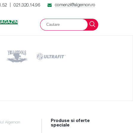
comenzi@algernon.ro
1.52
021.320.14.96
|
AGAZIN
Produse si oferte
iul Algernon
speciale