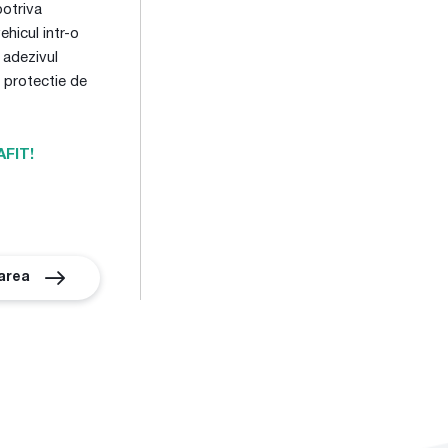
potriva
ehicul intr-o
 adezivul
o protectie de
AFIT!
area