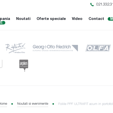
021.332.3
pania
Noutati
Oferte speciale
Video
Contact
M
NE
Home
Noutati si evenimente
Foliile PPF ULTRAFIT acum in portofol