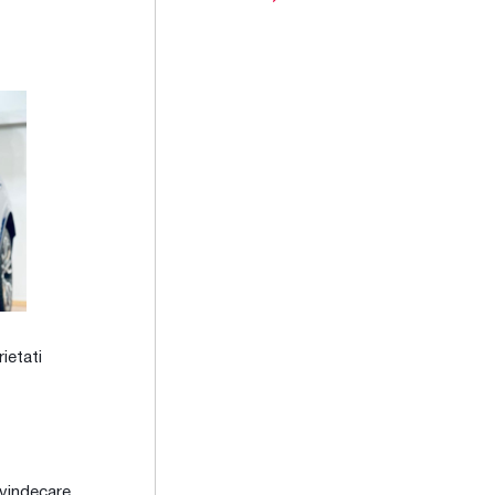
ietati
-vindecare,