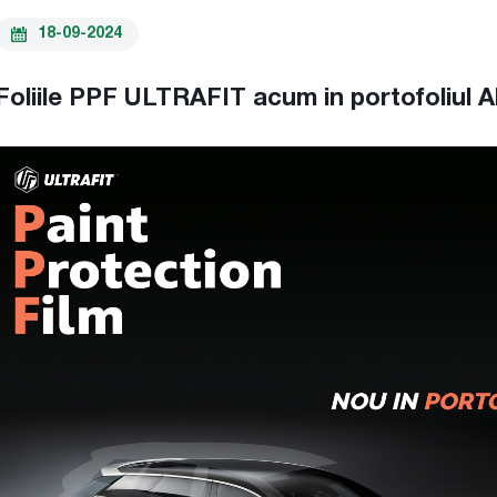
18-09-2024
Foliile PPF ULTRAFIT acum in portofoliul 