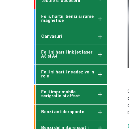
textile si accesorii
Folii, hartii, benzi si rame
magnetice
Canvasuri
Folii si hartii ink jet laser
A3 si A4
Folii si hartii neadezive in
role
Folii imprimabile
serigrafic si offset
Benzi antiderapante
Benzi delimitare spatii