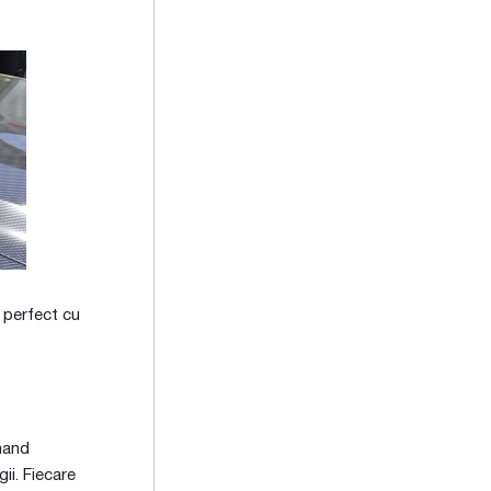
a perfect cu
nand
ii. Fiecare