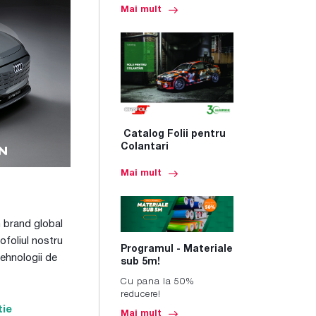
Mai mult
Catalog Folii pentru
Colantari
Mai mult
 brand global
ofoliul nostru
Programul - Materiale
ehnologii de
sub 5m!
Cu pana la 50%
reducere!
tie
Mai mult