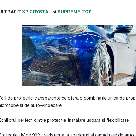
ULTRAFIT
XP CRYSTAL
si
SUPREME TOP
Folii de protectie transparente ce ofera o combinatie unica de propr
hidrofobe si de auto-vindecare.
Echilibrul perfect dintre protectie, instalare usoara si flexibilitate.
Protectie UV de 99%, rezistenta la zgarieturi si capacitate de auto