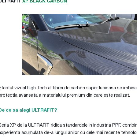
ULTRAFIT
XP BLACK CARBON
Efectul vizual high-tech al fibrei de carbon super lucioasa se imbin
protectia avansata a materialului premium din care este realizat.
De ce sa alegi ULTRAFIT?
Seria XP de la ULTRAFIT ridica standardele in industria PPF, combi
experienta acumulata de-a lungul anilor cu cele mai recente tehnolog