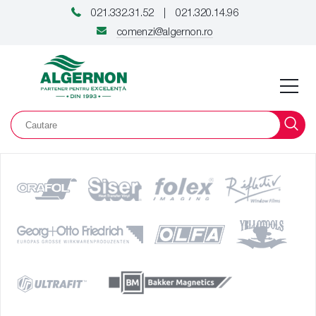
021.332.31.52
021.320.14.96
|
comenzi@algernon.ro