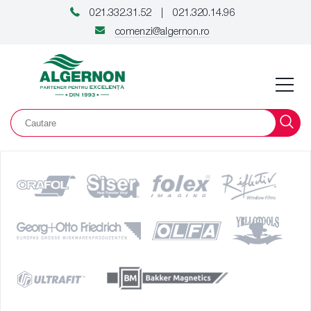
021.332.31.52
021.320.14.96
|
comenzi@algernon.ro