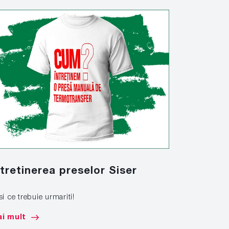
ntretinerea preselor Siser
Marcare
si ce trebuie urmariti!
Afla cum sa 
de mare tona
i mult