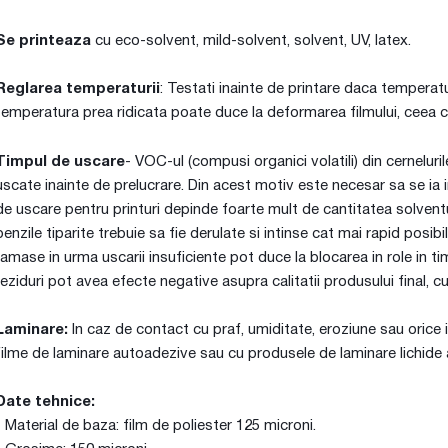
Se printeaza
cu eco-solvent, mild-solvent, solvent, UV, latex.
Reglarea temperaturii
: Testati inainte de printare daca temperat
temperatura prea ridicata poate duce la deformarea filmului, ceea c
Timpul de uscare
- VOC-ul (compusi organici volatili) din cerneluri
uscate inainte de prelucrare. Din acest motiv este necesar sa se ia 
de uscare pentru printuri depinde foarte mult de cantitatea solventul
benzile tiparite trebuie sa fie derulate si intinse cat mai rapid posi
ramase in urma uscarii insuficiente pot duce la blocarea in role in tim
reziduri pot avea efecte negative asupra calitatii produsului final, cu
Laminare:
In caz de contact cu praf, umiditate, eroziune sau orice
filme de laminare autoadezive sau cu produsele de laminare lichide
Date tehnice:
- Material de baza: film de poliester 125 microni.