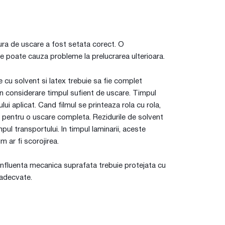
ura de uscare a fost setata corect. O
e poate cauza probleme la prelucrarea ulterioara.
le cu solvent si latex trebuie sa fie complet
in considerare timpul sufient de uscare. Timpul
ui aplicat. Cand filmul se printeaza rola cu rola,
bil pentru o uscare completa. Rezidurile de solvent
pul transportului. In timpul laminarii, aceste
m ar fi scorojirea.
 influenta mecanica suprafata trebuie protejata cu
 adecvate.