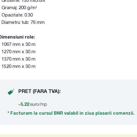
- Grosime: 150 microni
- Gramaj: 200 g/m²
- Opacitate: 0.30
- Diametru tub: 76 mm
Dimensiuni role:
- 1067 mm x 30 m
- 1270 mm x 30 m
- 1370 mm x 30 m
- 1520 mm x 30 m
PRET (FARA TVA):
-5.22
euro/mp
* Facturam la cursul BNR valabil in ziua plasarii comenzii.