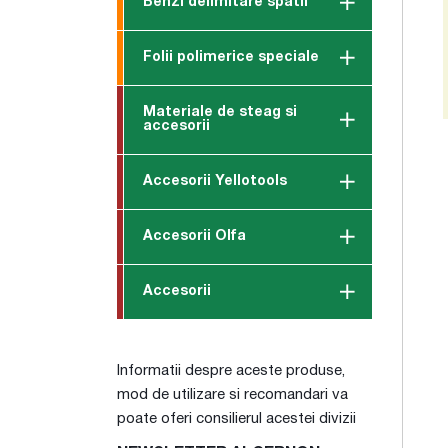
Benzi delimitare spatii
Folii polimerice speciale
Materiale de steag si
accesorii
Accesorii Yellotools
Accesorii Olfa
Accesorii
Informatii despre aceste produse,
mod de utilizare si recomandari va
poate oferi consilierul acestei divizii