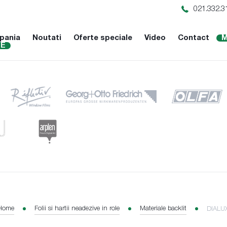
021.332.3
pania
Noutati
Oferte speciale
Video
Contact
M
NE
Home
Folii si hartii neadezive in role
Materiale backlit
DIALUX