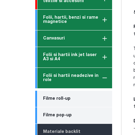
textile si accesorii
Folii, hartii, benzi si rame
magnetice
Canvasuri
Folii si hartii ink jet laser
A3 si A4
Folii si hartii neadezive in
role
Filme roll-up
Filme pop-up
Materiale backlit