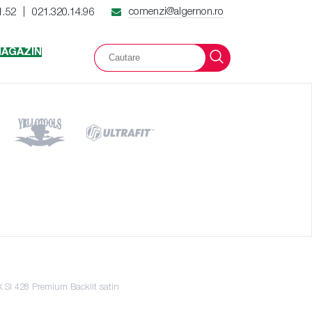
comenzi@algernon.ro
1.52
021.320.14.96
|
AGAZIN
 SI 428 Premium Backlit satin