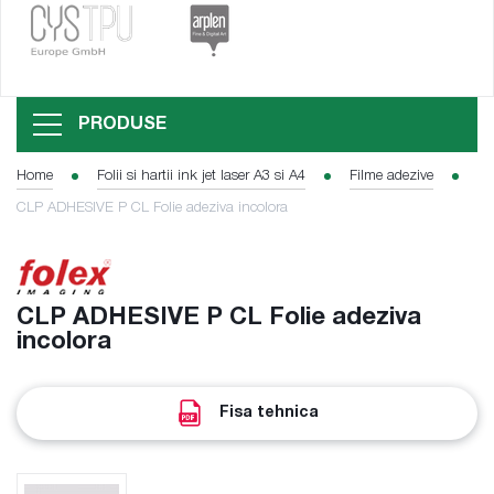
PRODUSE
Home
Folii si hartii ink jet laser A3 si A4
Filme adezive
CLP ADHESIVE P CL Folie adeziva incolora
CLP ADHESIVE P CL Folie adeziva
incolora
Fisa tehnica