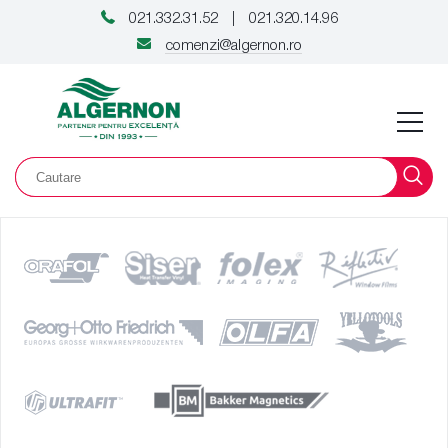
021.332.31.52
021.320.14.96
|
comenzi@algernon.ro