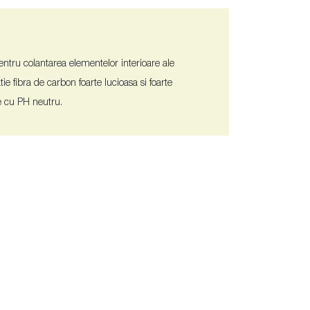
pentru colantarea elementelor interioare ale
atie fibra de carbon foarte lucioasa si foarte
ie cu PH neutru.