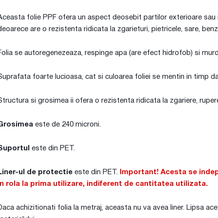
Aceasta folie PPF ofera un aspect deosebit partilor exterioare sau in
deoarece are o rezistenta ridicata la zgarieturi, pietricele, sare, benz
Folia se autoregenezeaza, respinge apa (are efect hidrofob) si murd
Suprafata foarte lucioasa, cat si culoarea foliei se mentin in timp da
Structura si grosimea ii ofera o rezistenta ridicata la zgariere, rupe
Grosimea
este de 240 microni.
Suportul
este din PET.
Liner-ul de protectie
este din PET.
Important! Acesta se indep
in rola la prima utilizare, indiferent de cantitatea utilizata.
Daca achizitionati folia la metraj, aceasta nu va avea liner. Lipsa ac