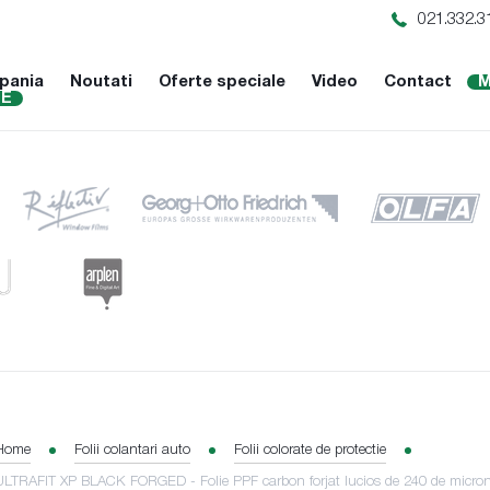
021.332.3
pania
Noutati
Oferte speciale
Video
Contact
M
NE
Home
Folii colantari auto
Folii colorate de protectie
ULTRAFIT XP BLACK FORGED - Folie PPF carbon forjat lucios de 240 de micron