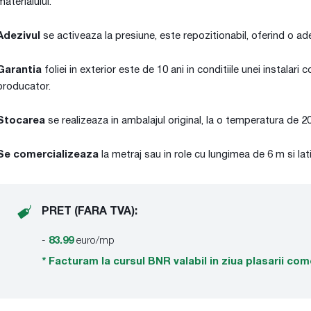
materialului.
Adezivul
se activeaza la presiune, este repozitionabil, oferind o ad
Garantia
foliei in exterior este de 10 ani in conditiile unei instalari
producator.
Stocarea
se realizeaza in ambalajul original, la o temperatura de 2
Se comercializeaza
la metraj sau in role cu lungimea de 6 m si l
PRET (FARA TVA):
-
83.99
euro/mp
* Facturam la cursul BNR valabil in ziua plasarii com