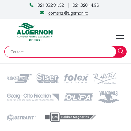
021.332.31.52
021.320.14.96
|
comenzi@algernon.ro