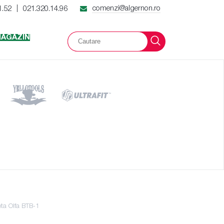
comenzi@algernon.ro
1.52
021.320.14.96
|
AGAZIN
ta Olfa BTB-1