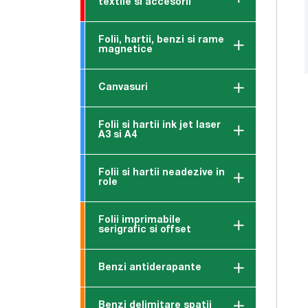
textile si accesorii
Folii, hartii, benzi si rame
magnetice
Canvasuri
Folii si hartii ink jet laser
A3 si A4
Folii si hartii neadezive in
role
Folii imprimabile
serigrafic si offset
Benzi antiderapante
Benzi delimitare spatii