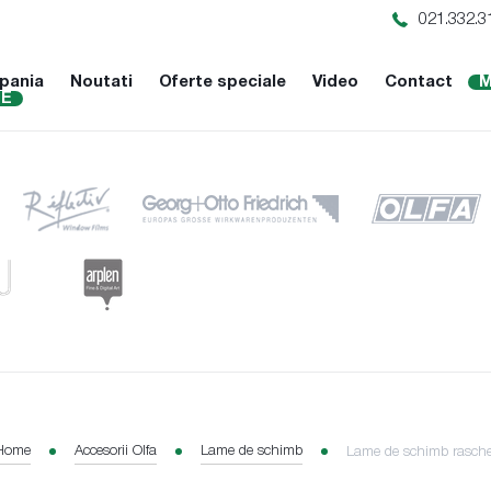
021.332.3
pania
Noutati
Oferte speciale
Video
Contact
M
NE
Home
Accesorii Olfa
Lame de schimb
Lame de schimb rasche