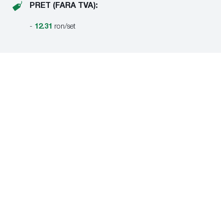
PRET (FARA TVA):
-
12.31
ron/set