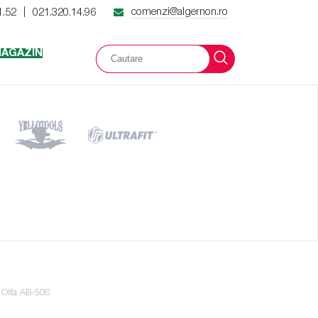
comenzi@algernon.ro
1.52
021.320.14.96
|
AGAZIN
Olfa AB-50S