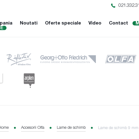
021.332.3
pania
Noutati
Oferte speciale
Video
Contact
M
NE
Home
Accesorii Olfa
Lame de schimb
Lame de schimb 9 mm 