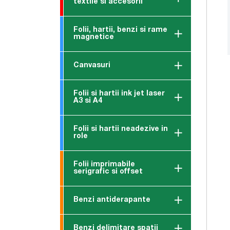
textile si accesorii
Folii, hartii, benzi si rame
magnetice
Canvasuri
Folii si hartii ink jet laser
A3 si A4
Folii si hartii neadezive in
role
Folii imprimabile
serigrafic si offset
Benzi antiderapante
Benzi delimitare spatii