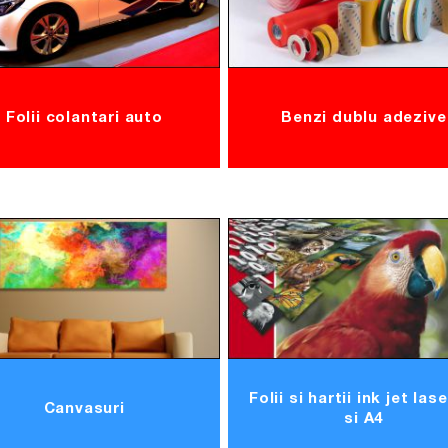
Folii colantari auto
Benzi dublu adezive
Folii si hartii ink jet las
Canvasuri
si A4