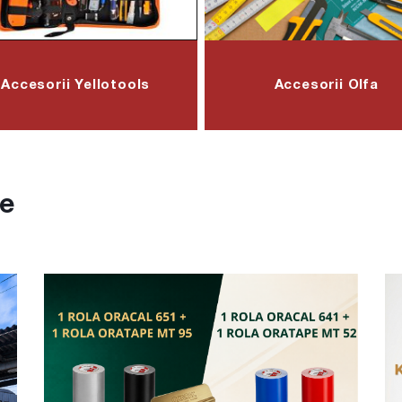
Accesorii Yellotools
Accesorii Olfa
te