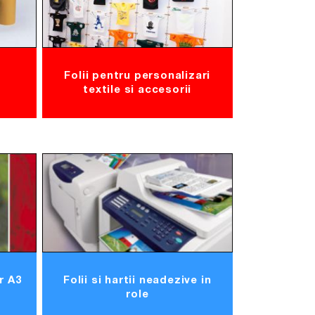
Folii pentru personalizari
textile si accesorii
er A3
Folii si hartii neadezive in
role