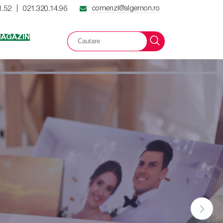
comenzi@algernon.ro
1.52
021.320.14.96
|
AGAZIN