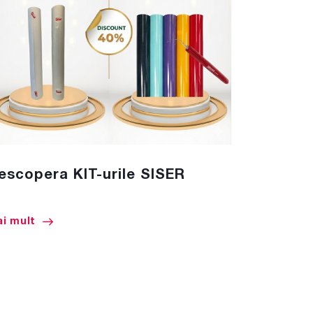
escopera KIT-urile SISER
CULORI 
RA
i mult
Mai mult