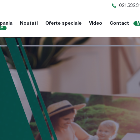
021.332.3
pania
Noutati
Oferte speciale
Video
Contact
M
NE