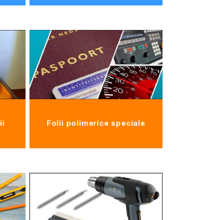
ii
Folii polimerice speciale